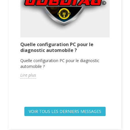
des r
foncti
Lire p
Quelle configuration PC pour le
diagnostic automobile ?
Quelle configuration PC pour le diagnostic
tion
automobile ?
Lire plus
VOIR TOUS LES DERNIERS MESSAGES