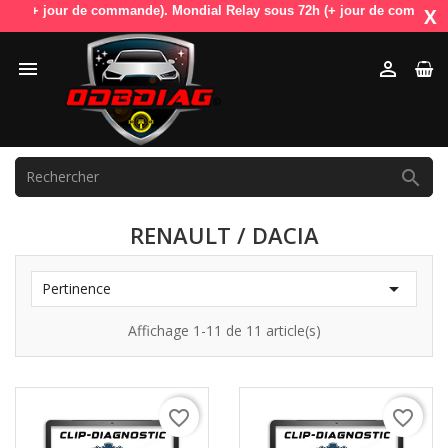
+ jour de commande). Mondial Relay sous 72h (+ jour de commande). OdbD
X



RENAULT / DACIA

Pertinence
Affichage 1-11 de 11 article(s)
favorite_border
favorite_border