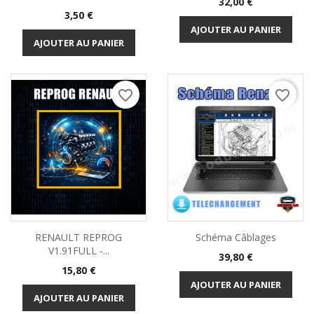
Prix
32,00 €
Prix
3,50 €
AJOUTER AU PANIER
AJOUTER AU PANIER
favorite_border
favorite_border
RENAULT REPROG
Schéma Câblages
V1.91FULL -...
Prix
39,80 €
Prix
15,80 €
AJOUTER AU PANIER
AJOUTER AU PANIER