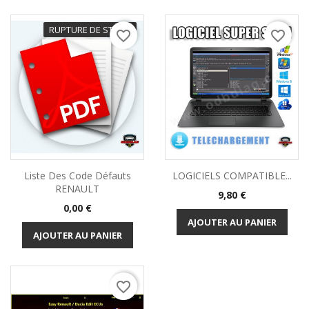
RUPTURE DE STOCK
favorite_border
favorite_border
Liste Des Code Défauts
LOGICIELS COMPATIBLE...
RENAULT
Prix
9,80 €
Prix
0,00 €
AJOUTER AU PANIER
AJOUTER AU PANIER
favorite_border