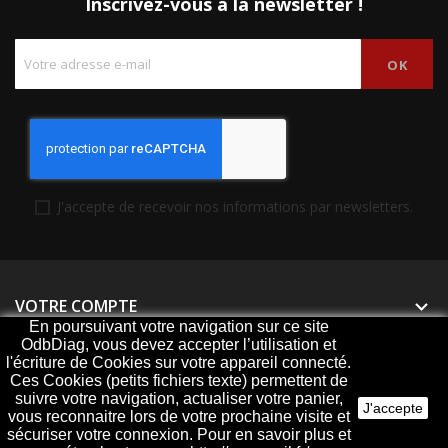
Inscrivez-vous à la newsletter !
J'accepte de recevoir nos informations par newsletters.
VOTRE COMPTE

En poursuivant votre navigation sur ce site
OdbDiag, vous devez accepter l’utilisation et
PRODUITS

l'écriture de Cookies sur votre appareil connecté.
Ces Cookies (petits fichiers texte) permettent de
NOTRE SOCIÉTÉ

suivre votre navigation, actualiser votre panier,
J'accepte
vous reconnaitre lors de votre prochaine visite et
sécuriser votre connexion. Pour en savoir plus et