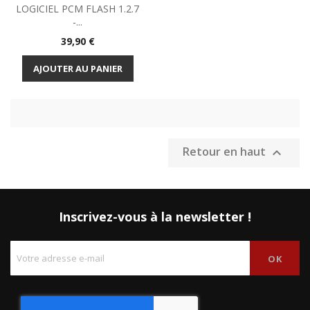
LOGICIEL PCM FLASH 1.2.7
-...
Prix
39,90 €
AJOUTER AU PANIER
Retour en haut

Inscrivez-vous à la newsletter !