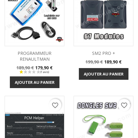
PROGRAMMEUR
SM2 PRO +
RENAULTMAN
Prix
Prix
199,90 €
189,90 €
Prix
Prix
189,90 €
179,90 €
de
de
base
AJOUTER AU PANIER
base
AJOUTER AU PANIER
favorite_border
favorite_border