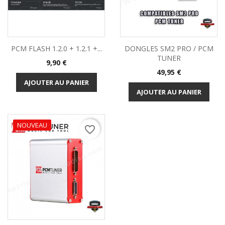
PCM FLASH 1.2.0 + 1.2.1 +...
DONGLES SM2 PRO / PCM
TUNER
Prix
9,90 €
Prix
49,95 €
AJOUTER AU PANIER
AJOUTER AU PANIER
(1 avis)
NOUVEAU
favorite_border