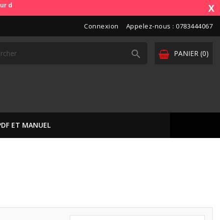
mmande). OdbDiag vous livre dans toute l'Europe. Vos paiements sont s
X
Connexion
Appelez-nous :
0783444067

PANIER
(0)
PDF ET MANUEL