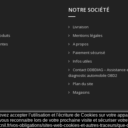
NOTRE SOCIÉTÉ
Livraison
oduits
Mentions légales
entes
A propos
Paiement sécurisé
Infos utiles
Contact ODBDIAG – Assistance e
diagnostic automobile OBD2
Plan du site
Magasins
z accepter l’utilisation et l'écriture de Cookies sur votre appar
 vous reconnaitre lors de votre prochaine visite et sécuriser vot
cnil.fr/vos-obligations/sites-web-cookies-et-autres-traceurs/que-di