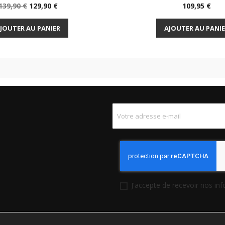
Prix
Prix
Prix
139,90 €
129,90 €
109,95 €
Aperçu rapide
Aperçu rapi


de
base
JOUTER AU PANIER
AJOUTER AU PANI
J'accepte de recevoir nos in