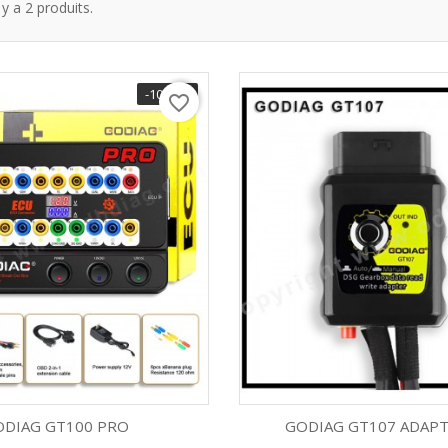
l y a 2 produits.
-10,00 €
favorite_border
ODIAG GT100 PRO
GODIAG GT107 ADAP