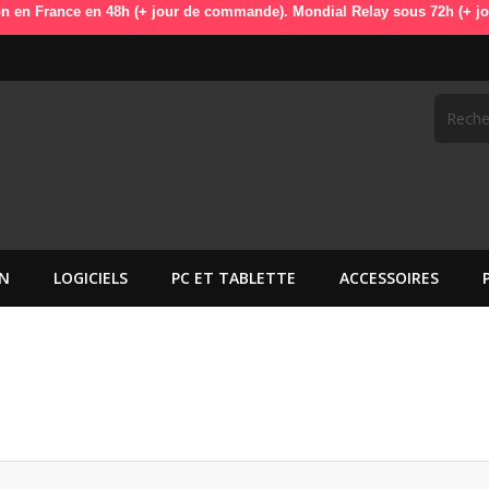
ance en 48h (+ jour de commande). Mondial Relay sous 72h (+ jour de co
N
LOGICIELS
PC ET TABLETTE
ACCESSOIRES