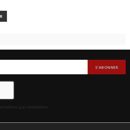
de
ER
formations par newsletters.