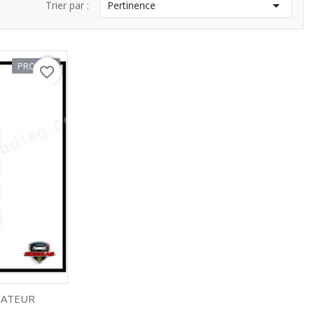

Trier par :
Pertinence
PROMO !
favorite_border
TATEUR