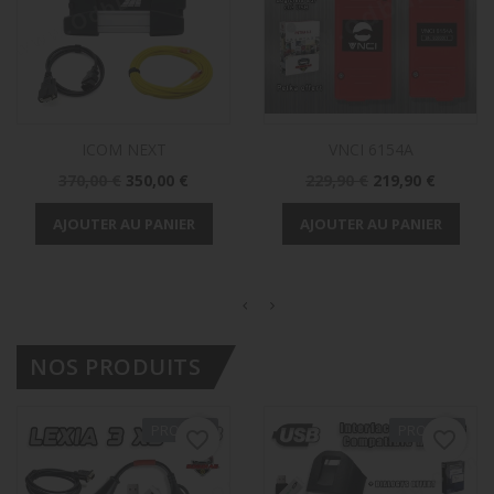
ICOM NEXT
VNCI 6154A
Prix
Prix
Prix
Prix
370,00 €
350,00 €
229,90 €
219,90 €
de
de
base
base
AJOUTER AU PANIER
AJOUTER AU PANIER
NOS PRODUITS
PROMO !
PROMO !
favorite_border
favorite_border