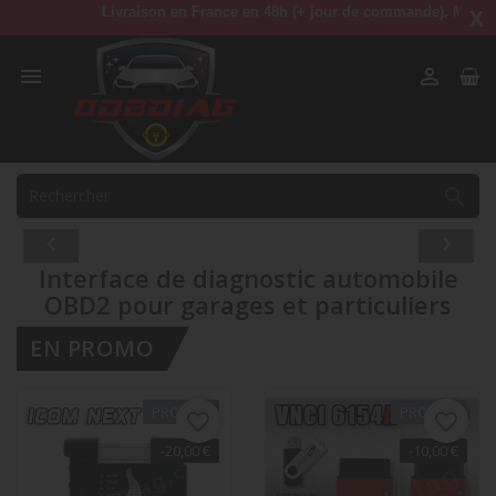
Livraison en France en 48h (+ jour de commande). Mondial Rela
X



Précédent
Suiva


Interface de diagnostic automobile
OBD2 pour garages et particuliers
EN PROMO
PROMO !
PROMO !
favorite_border
favorite_border
-20,00 €
-10,00 €