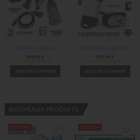
INTERFACE LEXIA 3
Interface De Diagnostic...
Prix
Prix
209,90 €
339,90 €
AJOUTER AU PANIER
AJOUTER AU PANIER
NOUVEAUX PRODUITS
NOUVEAU
NOUVEAU
favorite_border
favorite_border