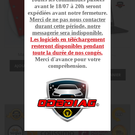
avant le 18/07 à 20h seront
expédiées avant notre fermeture.
Merci de ne pas nous contacter
durant cette période, notre
messagerie sera indisponible.
Les logiciels en téléchargement
resteront disponibles pendant
toute la durée de nos congés.
Manuel Renolink
INPA V 5.0.6 -...
Merci d'avance pour votre
Prix
4,90 €
compréhension.
AJOUTER AU PANIER
AJOUTER AU PANIER