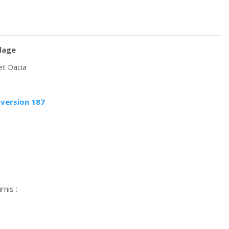
odage
et Dacia
 version 187
nis :