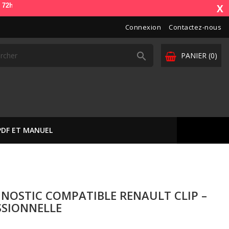
mande). OdbDiag vous livre dans toute l'Europe. Vos paiements sont séc
X
Connexion
Contactez-nous

PANIER
(0)
PDF ET MANUEL
GNOSTIC COMPATIBLE RENAULT CLIP –
SSIONNELLE