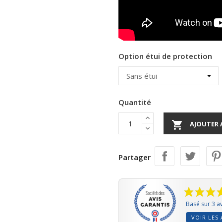
Option étui de protection
Quantité

AJOUTER 
Partager
Basé sur 3 av
VOIR LES 