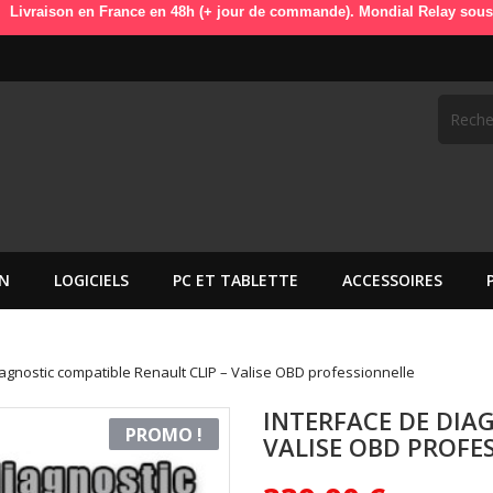
nce en 48h (+ jour de commande). Mondial Relay sous 72h (+ jour de com
N
LOGICIELS
PC ET TABLETTE
ACCESSOIRES
iagnostic compatible Renault CLIP – Valise OBD professionnelle
INTERFACE DE DIA
PROMO !
VALISE OBD PROFE