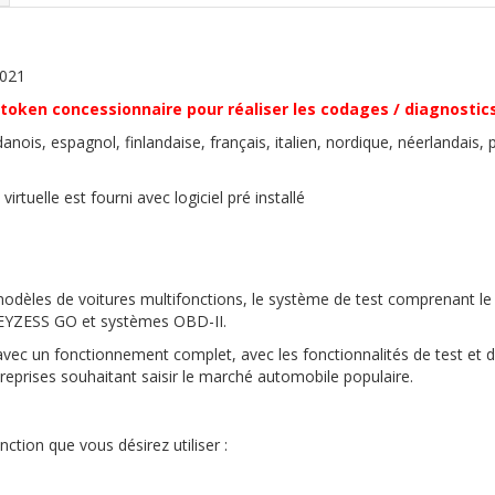
2021
 token concessionnaire pour réaliser les codages / diagnostic
anois, espagnol, finlandaise, français, italien, nordique, néerlandais, 
uelle est fourni avec logiciel pré installé
 modèles de voitures multifonctions, le système de test comprenant l
KEYZESS GO et systèmes OBD-II.
avec un fonctionnement complet, avec les fonctionnalités de test et
reprises souhaitant saisir le marché automobile populaire.
nction que vous désirez utiliser :