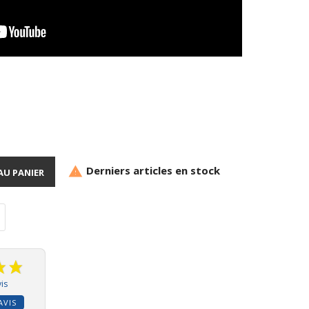
Derniers articles en stock

AU PANIER
is
AVIS