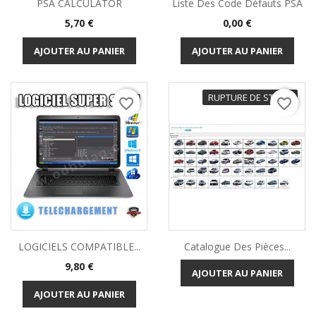
PSA CALCULATOR
Liste Des Code Défauts PSA
Prix
Prix
5,70 €
0,00 €
AJOUTER AU PANIER
AJOUTER AU PANIER
RUPTURE DE STOCK
favorite_border
favorite_border
LOGICIELS COMPATIBLE...
Catalogue Des Pièces...
Prix
9,80 €
AJOUTER AU PANIER
AJOUTER AU PANIER