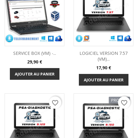
SERVICE BOX (VM) -...
LOGICIEL VERSION 7.57
(VM)...
Prix
29,90 €
Prix
17,90 €
AJOUTER AU PANIER
AJOUTER AU PANIER
PROMO !
favorite_border
favorite_border