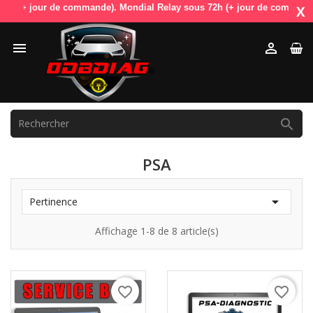
(+ jour de commande). Mondial Relay sous 72h (+ jour de commande). Od
X



PSA

Pertinence
Affichage 1-8 de 8 article(s)
favorite_border
favorite_border