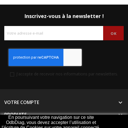
Inscrivez-vous à la newsletter !
J'accepte de recevoir nos informations par newsletters.
VOTRE COMPTE

PRODUITS

En poursuivant votre navigation sur ce site
OdbDiag, vous devez accepter l’utilisation et
NOTRE SOCIÉTÉ

l'écriture de Cookies sur votre appareil connecté.