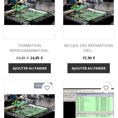
FORMATION
RECUEIL DES REPARATIONS
REPROGRAMMATION...
DES...
Prix
Prix
Prix
34,85 €
24,85 €
15,90 €
de
base
AJOUTER AU PANIER
AJOUTER AU PANIER
PROMO !
favorite_border
favorite_border