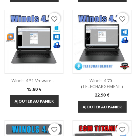
favorite_border
favorite_border
Winols 4.51 Vmware -...
Winols 4.70 -
(TELECHARGEMENT)
Prix
15,80 €
Prix
22,90 €
AJOUTER AU PANIER
AJOUTER AU PANIER
favorite_border
favorite_border