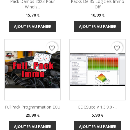
Pack Damos 2023 Pour
Packs De 35 Logiciels Immo
Winols...
Off
Prix
Prix
15,70 €
16,99 €
AJOUTER AU PANIER
AJOUTER AU PANIER
favorite_border
favorite_border
FullPack Programmation ECU
EDCSuite V 1.3.9.0 -...
Prix
Prix
29,90 €
5,90 €
AJOUTER AU PANIER
AJOUTER AU PANIER