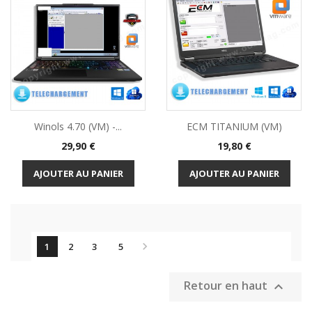
Winols 4.70 (VM) -...
ECM TITANIUM (VM)
Prix
Prix
29,90 €
19,80 €
AJOUTER AU PANIER
AJOUTER AU PANIER

1
2
3
5
Retour en haut
