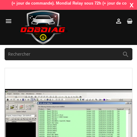
h (+ jour de commande). Mondial Relay sous 72h (+ jour de commande). 
X


