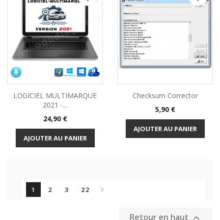
LOGICIEL MULTIMARQUE
Checksum Corrector
2021 -...
Prix
5,90 €
Prix
24,90 €
AJOUTER AU PANIER
AJOUTER AU PANIER

1
2
3
22
Retour en haut
