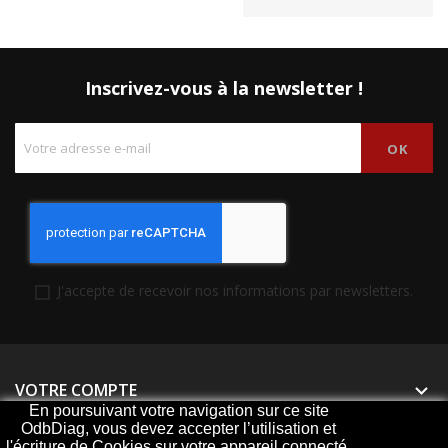
Inscrivez-vous à la newsletter !
J'accepte de recevoir nos informations par newsletters.
VOTRE COMPTE

En poursuivant votre navigation sur ce site
OdbDiag, vous devez accepter l’utilisation et
PRODUITS

l'écriture de Cookies sur votre appareil connecté.