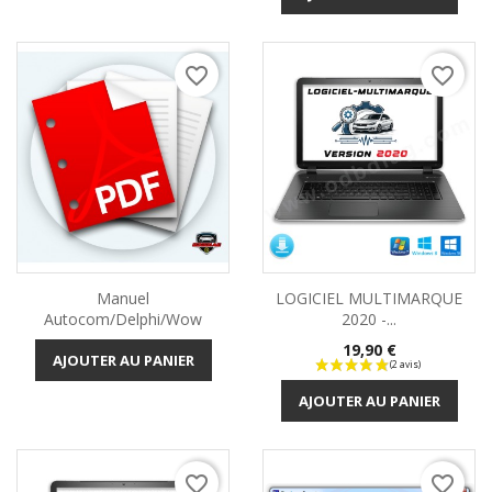
favorite_border
favorite_border
Manuel
LOGICIEL MULTIMARQUE
Autocom/Delphi/wow
2020 -...
Prix
19,90 €
AJOUTER AU PANIER
AJOUTER AU PANIER
favorite_border
favorite_border