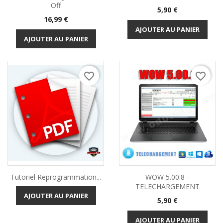
Off
Prix
5,90 €
Prix
16,99 €
AJOUTER AU PANIER
AJOUTER AU PANIER
favorite_border
favorite_border
(1 avis)
Tutoriel Reprogrammation...
WOW 5.00.8 -
TELECHARGEMENT
AJOUTER AU PANIER
Prix
5,90 €
AJOUTER AU PANIER