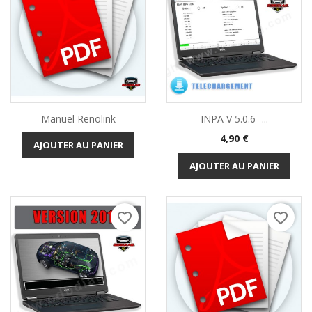
Manuel Renolink
INPA V 5.0.6 -...
Prix
4,90 €
AJOUTER AU PANIER
AJOUTER AU PANIER
favorite_border
favorite_border