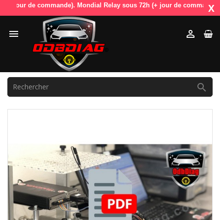
jour de commande). Mondial Relay sous 72h (+ jour de commande). OdbDi
X


