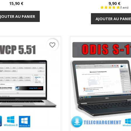
Prix
Prix
15,90 €
9,90 €
Aperçu rapide
Aperçu rapi


JOUTER AU PANIER
AJOUTER AU PANI
favorite_border