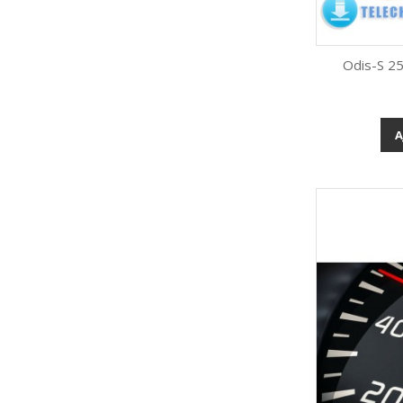
Odis-S 2
A