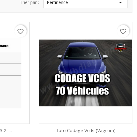

Trier par :
Pertinence
favorite_border
favorite_border
2 -...
Tuto Codage Vcds (vagcom)