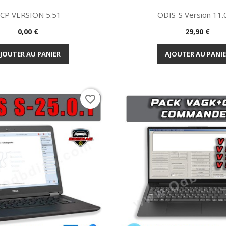
CP VERSION 5.51
ODIS-S Version 11.0 
Prix
Prix
0,00 €
29,90 €
Aperçu rapide
Aperçu rapi


JOUTER AU PANIER
AJOUTER AU PANI
favorite_border