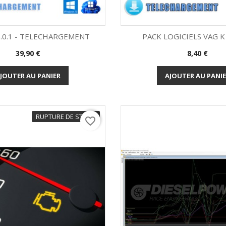
5.0.1 - TELECHARGEMENT
PACK LOGICIELS VAG K 
Prix
Prix
39,90 €
8,40 €
Aperçu rapide
Aperçu rapi


JOUTER AU PANIER
AJOUTER AU PANI
RUPTURE DE STOCK
favorite_border