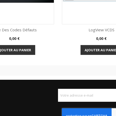
e Des Codes Défauts
LogView VCDS
Prix
Prix
0,00 €
0,00 €
Aperçu rapide
Aperçu rapi


JOUTER AU PANIER
AJOUTER AU PANI