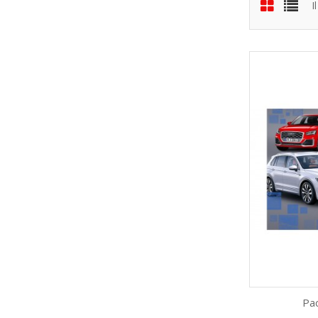
I
Pac