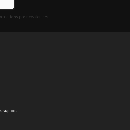
formations par newsletters.
t support