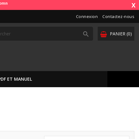
). OdbDiag vous livre dans toute l'Europe. Vos paiements sont sécurisé
X
Connexion
Contactez-nous

PANIER
(0)
PDF ET MANUEL