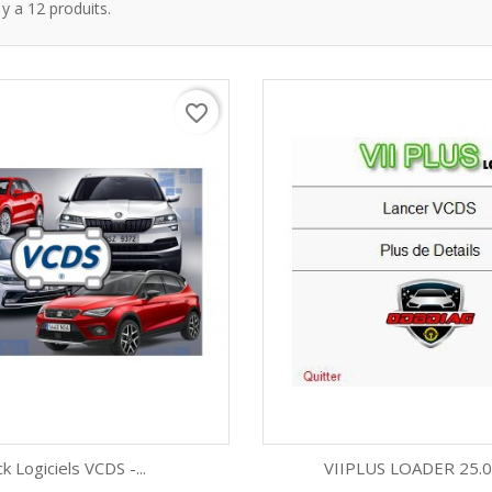
l y a 12 produits.
favorite_border
k Logiciels VCDS -...
VIIPLUS LOADER 25.03.