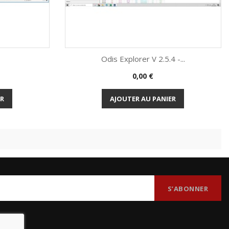
Odis Explorer V 2.5.4 -...
Prix
0,00 €
de
Aperçu rapide

ER
AJOUTER AU PANIER