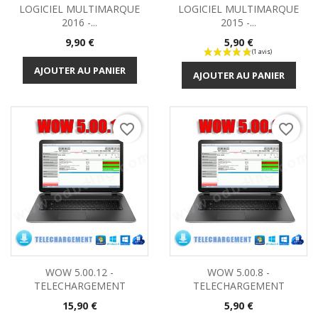
LOGICIEL MULTIMARQUE
LOGICIEL MULTIMARQUE
2016 -...
2015 -...
Prix
Prix
9,90 €
5,90 €
AJOUTER AU PANIER
AJOUTER AU PANIER
favorite_border
favorite_border
WOW 5.00.12 -
WOW 5.00.8 -
TELECHARGEMENT
TELECHARGEMENT
Prix
Prix
15,90 €
5,90 €