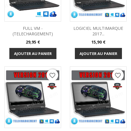
FULL VM -
LOGICIEL MULTIMARQUE
(TELECHARGEMENT)
2017...
Prix
Prix
29,95 €
15,90 €
AJOUTER AU PANIER
AJOUTER AU PANIER
favorite_border
favorite_border