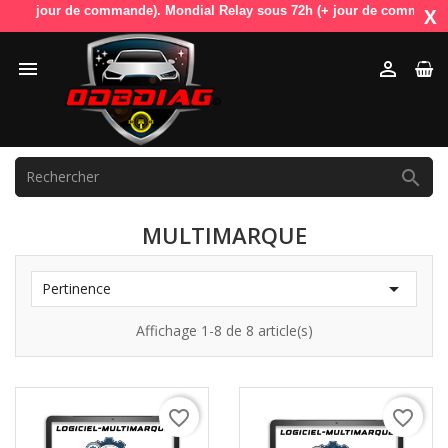
+ jour de commande). Mondial Relay sous 72h (+ jour de commande). Odb
X



MULTIMARQUE

Pertinence
Affichage 1-8 de 8 article(s)
favorite_border
favorite_border