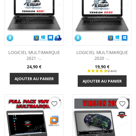
LOGICIEL MULTIMARQUE
LOGICIEL MULTIMARQUE
2021 -...
2020 -...
Prix
Prix
24,90 €
19,90 €
AJOUTER AU PANIER
AJOUTER AU PANIER
favorite_border
favorite_border