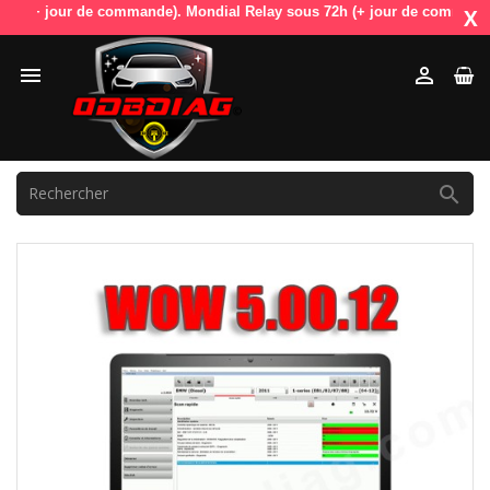
+ jour de commande). Mondial Relay sous 72h (+ jour de commande). Odb
X


