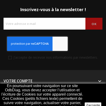
Inscrivez-vous à la newsletter !
J'accepte de recevoir nos informations par newsletters.
VOTRE COMPTE

En poursuivant votre navigation sur ce site
OdbDiag, vous devez accepter l’utilisation et
PRODUITS

l'écriture de Cookies sur votre appareil connecté.
Ces Cookies (petits fichiers texte) permettent de
NOTRE SOCIÉTÉ

suivre votre navigation, actualiser votre panier,
J'accepte