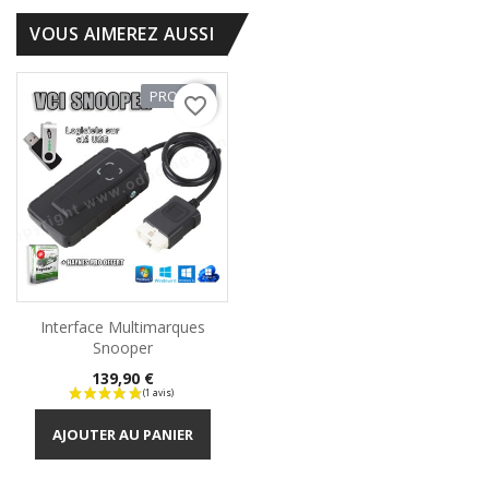
VOUS AIMEREZ AUSSI
PROMO !
favorite_border
Interface Multimarques
Snooper
Prix
139,90 €
AJOUTER AU PANIER