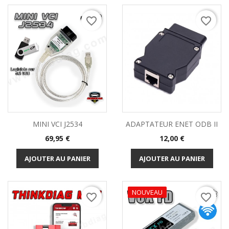
favorite_border
favorite_border
MINI VCI J2534
ADAPTATEUR ENET ODB II
Prix
Prix
69,95 €
12,00 €
AJOUTER AU PANIER
AJOUTER AU PANIER
NOUVEAU
favorite_border
favorite_border