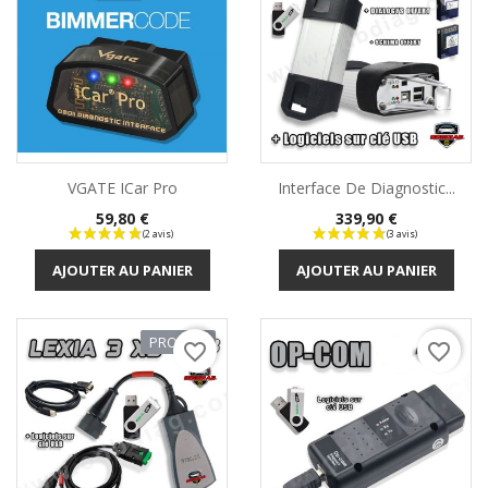
VGATE ICar Pro
Interface De Diagnostic...
Prix
Prix
59,80 €
339,90 €
AJOUTER AU PANIER
AJOUTER AU PANIER
PROMO !
favorite_border
favorite_border