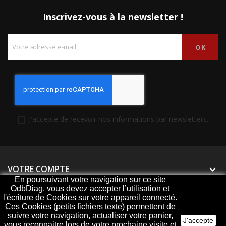
Inscrivez-vous à la newsletter !
J'accepte de recevoir nos informations par newsletters.
VOTRE COMPTE

En poursuivant votre navigation sur ce site
OdbDiag, vous devez accepter l’utilisation et
PRODUITS

l'écriture de Cookies sur votre appareil connecté.
Ces Cookies (petits fichiers texte) permettent de
NOTRE SOCIÉTÉ

suivre votre navigation, actualiser votre panier,
J'accepte
vous reconnaitre lors de votre prochaine visite et