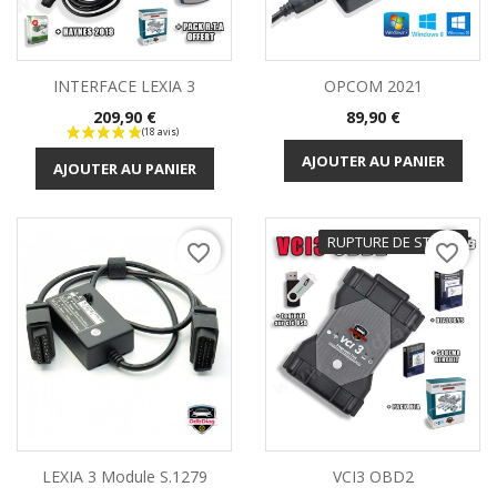
INTERFACE LEXIA 3
OPCOM 2021
Prix
Prix
209,90 €
89,90 €
AJOUTER AU PANIER
AJOUTER AU PANIER
(2 avis)
RUPTURE DE STOCK
favorite_border
favorite_border
LEXIA 3 Module S.1279
VCI3 OBD2