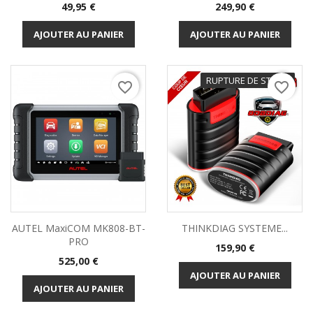
Prix
Prix
49,95 €
249,90 €
AJOUTER AU PANIER
AJOUTER AU PANIER
RUPTURE DE STOCK
PROMO !
favorite_border
favorite_border
(18 avis)
AUTEL MaxiCOM MK808-BT-
THINKDIAG SYSTEME...
PRO
Prix
159,90 €
Prix
525,00 €
AJOUTER AU PANIER
AJOUTER AU PANIER