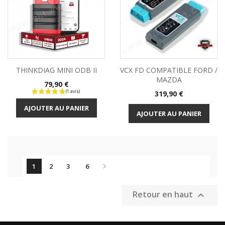
THINKDIAG MINI ODB II
VCX FD COMPATIBLE FORD /
MAZDA
Prix
79,90 €
Prix
319,90 €
AJOUTER AU PANIER
AJOUTER AU PANIER

1
2
3
6
Retour en haut
