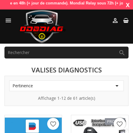
e en 48h (+ jour de commande). Mondial Relay sous 72h (+ jour de comma
X



VALISES DIAGNOSTICS

Pertinence
Affichage 1-12 de 61 article(s)
PROMO !
favorite_border
favorite_border