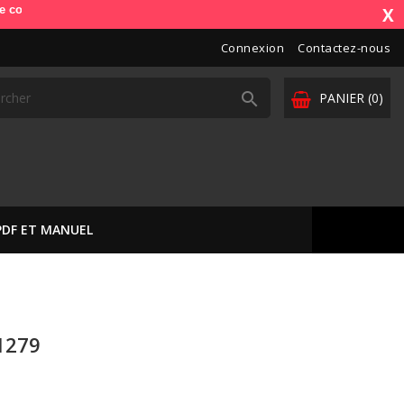
. OdbDiag vous livre dans toute l'Europe. Vos paiements sont sécurisés
X
Connexion
Contactez-nous

PANIER
(0)
PDF ET MANUEL
1279