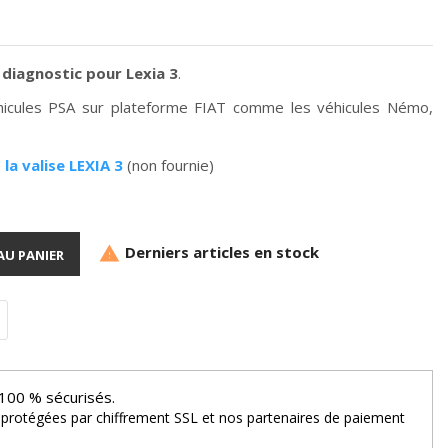
diagnostic pour Lexia 3
.
hicules PSA sur plateforme FIAT comme les véhicules Némo,
e
l
a valise LEXIA 3
(non fournie)
Derniers articles en stock

AU PANIER
100 % sécurisés.
 protégées par chiffrement SSL et nos partenaires de paiement