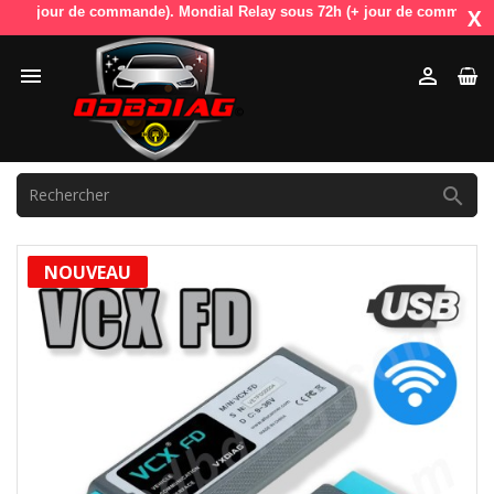
jour de commande). Mondial Relay sous 72h (+ jour de commande). OdbDia
X



NOUVEAU