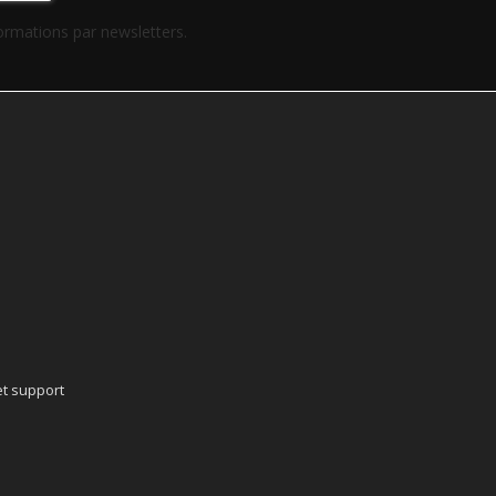
formations par newsletters.
t support