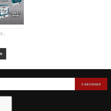
...
de
ER