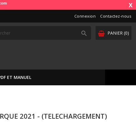
). OdbDiag vous livre dans toute l'Europe. Vos paiements sont sécurisé
X
Connexion
Contactez-nous

PANIER
(0)
PDF ET MANUEL
RQUE 2021 - (TELECHARGEMENT)