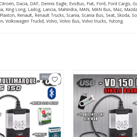
Citroën, Dacia, DAF, Dennis Eagle, EvoBus, Fiat, Ford, Ford Cargo, G
, Kia, King Long, Ladog, Lancia, Mahindra, MAN, MAN Bus, Maz, Mazd
Plaxton, Renault, Renault Trucks, Scania,
Scania Bus, Seat, Skoda, So
en,
Volkswagen Truckd,
Volvo, Volvo Bus, Volvo trucks, Yutong.
PROMO !
favorite_border