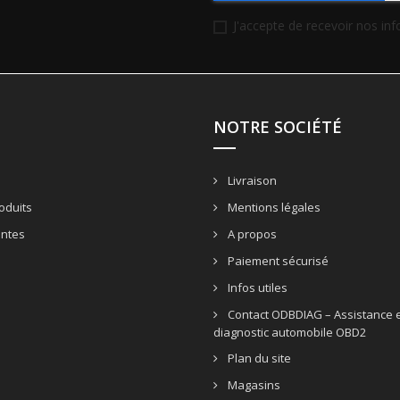
J'accepte de recevoir nos in
NOTRE SOCIÉTÉ
Livraison
oduits
Mentions légales
entes
A propos
Paiement sécurisé
Infos utiles
Contact ODBDIAG – Assistance e
diagnostic automobile OBD2
Plan du site
Magasins