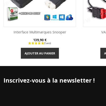
Interface Multimarques Snooper
VA
Prix
139,90 €
Aperçu rapide

AJOUTER AU PANIER
A
Inscrivez-vous à la newsletter !