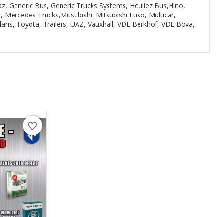
az, Generic Bus, Generic Trucks Systems, Heuliez Bus,Hino,
a, Mercedes Trucks,
Mitsubishi,
Mitsubishi Fuso, Multicar,
laris,
Toyota, Trailers, UAZ, Vauxhall, VDL Berkhof, VDL Bova,
favorite_border