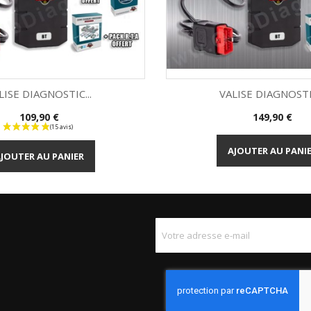
LISE DIAGNOSTIC...
VALISE DIAGNOSTIC
Prix
Prix
109,90 €
149,90 €
Aperçu rapide
Aperçu rapi


AJOUTER AU PANI
JOUTER AU PANIER