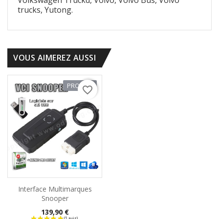
trucks, Yutong.
VOUS AIMEREZ AUSSI
PROMO !
favorite_border
Interface Multimarques
Snooper
Prix
139,90 €