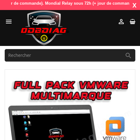
 jour de commande). Mondial Relay sous 72h (+ jour de commande). OdbD
X


