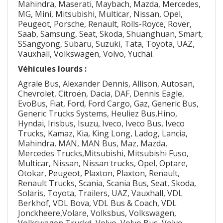
Mahindra, Maserati, Maybach, Mazda, Mercedes,
MG, Mini, Mitsubishi, Multicar, Nissan, Opel,
Peugeot, Porsche, Renault, Rolls-Royce, Rover,
Saab, Samsung, Seat, Skoda, Shuanghuan, Smart,
SSangyong, Subaru, Suzuki, Tata, Toyota, UAZ,
Vauxhall, Volkswagen, Volvo, Yuchai.
Véhicules lourds :
Agrale Bus, Alexander Dennis, Allison, Autosan,
Chevrolet, Citroën, Dacia, DAF, Dennis Eagle,
EvoBus, Fiat, Ford, Ford Cargo, Gaz, Generic Bus,
Generic Trucks Systems, Heuliez Bus,Hino,
Hyndai, Irisbus, Isuzu, Iveco, Iveco Bus, Iveco
Trucks, Kamaz, Kia, King Long, Ladog, Lancia,
Mahindra, MAN, MAN Bus, Maz, Mazda,
Mercedes Trucks,Mitsubishi, Mitsubishi Fuso,
Multicar, Nissan, Nissan trucks, Opel, Optare,
Otokar, Peugeot, Plaxton, Plaxton, Renault,
Renault Trucks, Scania, Scania Bus, Seat, Skoda,
Solaris, Toyota, Trailers, UAZ, Vauxhall, VDL
Berkhof, VDL Bova, VDL Bus & Coach, VDL
Jonckheere,Volare, Volksbus, Volkswagen,
Volkswagen Truckd, Volvo, Volvo Bus, Volvo