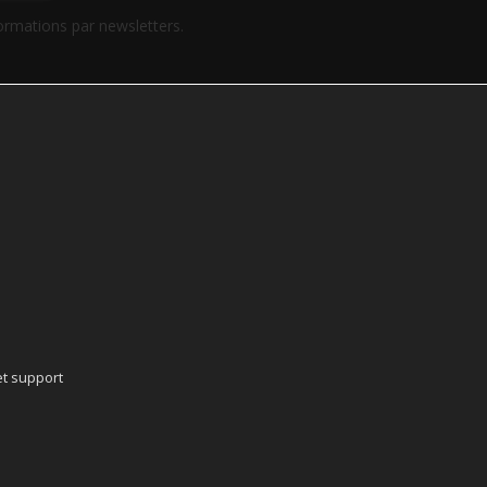
formations par newsletters.
t support