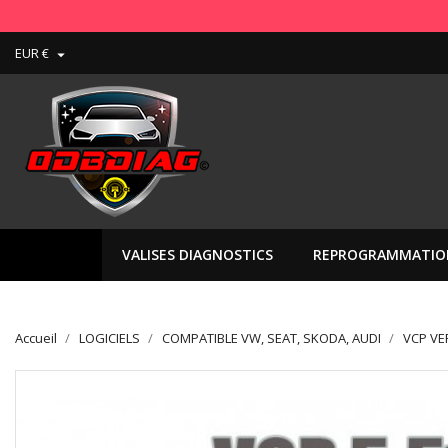
Livr
EUR €

VALISES DIAGNOSTICS
REPROGRAMMATIO
Accueil
LOGICIELS
COMPATIBLE VW, SEAT, SKODA, AUDI
VCP VE