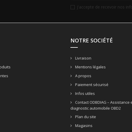
J'accepte de recevoir nos in
NOTRE SOCIÉTÉ
Livraison
oduits
Mentions légales
entes
A propos
Paiement sécurisé
Infos utiles
Contact ODBDIAG – Assistance e
diagnostic automobile OBD2
Plan du site
Magasins