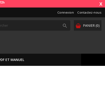
 jour de commande). OdbDiag vous livre dans toute l'Europe. Vos paiem
X
Connexion
Contactez-nous

PANIER
(0)
PDF ET MANUEL