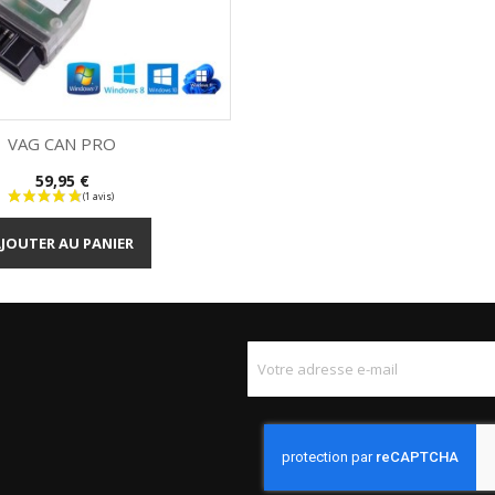
VAG CAN PRO
Prix
59,95 €
Aperçu rapide

JOUTER AU PANIER