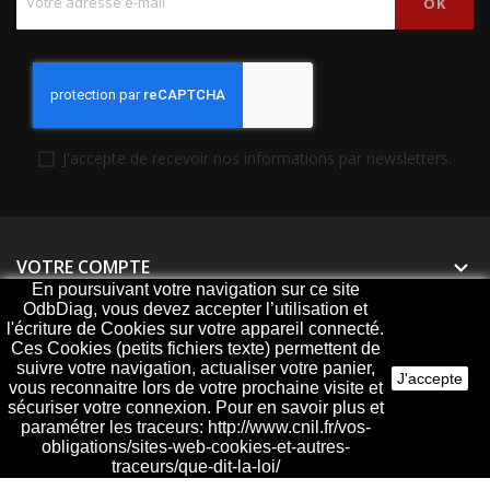
J'accepte de recevoir nos informations par newsletters.
VOTRE COMPTE

En poursuivant votre navigation sur ce site
OdbDiag, vous devez accepter l’utilisation et
PRODUITS

l'écriture de Cookies sur votre appareil connecté.
Ces Cookies (petits fichiers texte) permettent de
NOTRE SOCIÉTÉ

suivre votre navigation, actualiser votre panier,
J'accepte
vous reconnaitre lors de votre prochaine visite et
sécuriser votre connexion. Pour en savoir plus et
paramétrer les traceurs: http://www.cnil.fr/vos-
obligations/sites-web-cookies-et-autres-
© 2026 - ODBDiag, votre spécialiste diagnostique
traceurs/que-dit-la-loi/