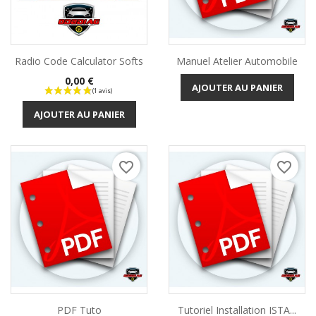
Radio Code Calculator Softs
Manuel Atelier Automobile
Prix
0,00 €
AJOUTER AU PANIER
AJOUTER AU PANIER
favorite_border
favorite_border
PDF Tuto
Tutoriel Installation ISTA...