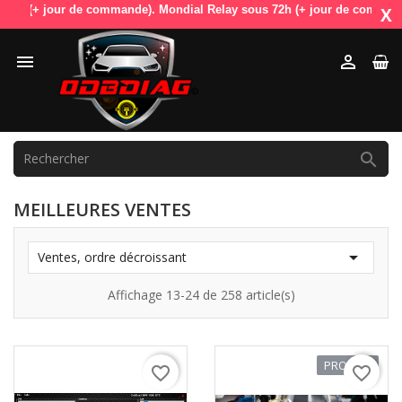
(+ jour de commande). Mondial Relay sous 72h (+ jour de commande). Odb
X



MEILLEURES VENTES

Ventes, ordre décroissant
Affichage 13-24 de 258 article(s)
PROMO !
favorite_border
favorite_border