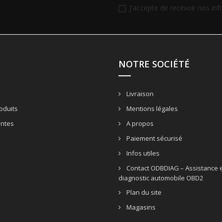
J'accepte de recevoir nos in
NOTRE SOCIÉTÉ
Livraison
oduits
Mentions légales
entes
A propos
Paiement sécurisé
Infos utiles
Contact ODBDIAG – Assistance e
diagnostic automobile OBD2
Plan du site
Magasins