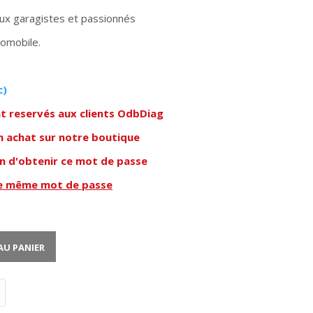
ux garagistes et passionnés
tomobile.
c)
nt reservés aux clients OdbDiag
n achat sur notre boutique
in d'obtenir ce mot de passe
le même mot de passe
AU PANIER