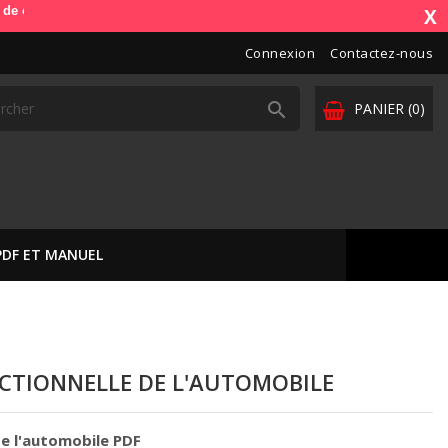
e). OdbDiag vous livre dans toute l'Europe. Vos paiements sont sécuri
X
Connexion
Contactez-nous

PANIER
(0)
PDF ET MANUEL
CTIONNELLE DE L'AUTOMOBILE
de l'automobile PDF