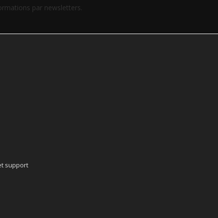
formations par newsletters.
t support