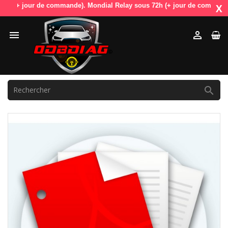
+ jour de commande). Mondial Relay sous 72h (+ jour de commande). Odb
X


