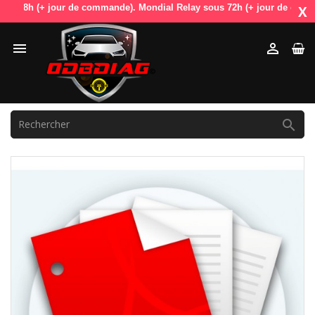
48h (+ jour de commande). Mondial Relay sous 72h (+ jour de commande).
X


