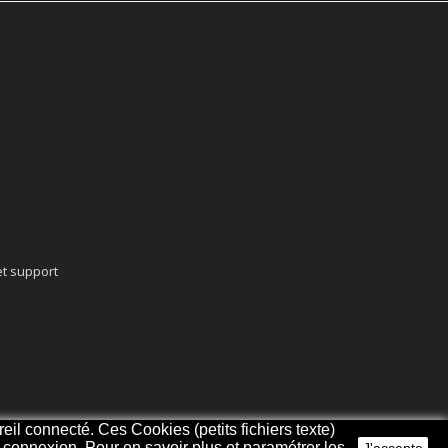
t support
eil connecté. Ces Cookies (petits fichiers texte)
re connexion. Pour en savoir plus et paramétrer les