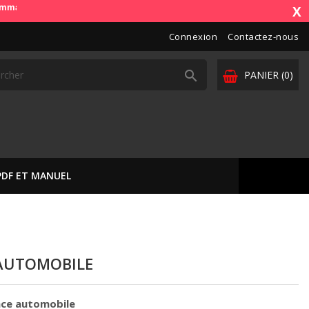
OdbDiag vous livre dans toute l'Europe. Vos paiements sont sécurisés (
X
Connexion
Contactez-nous

PANIER
(0)
PDF ET MANUEL
AUTOMOBILE
ance automobile