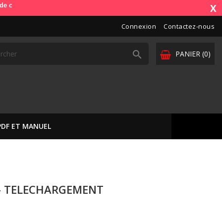
e). OdbDiag vous livre dans toute l'Europe. Vos paiements sont sécuris
X
Connexion
Contactez-nous

PANIER
(0)
PDF ET MANUEL
0 - TELECHARGEMENT