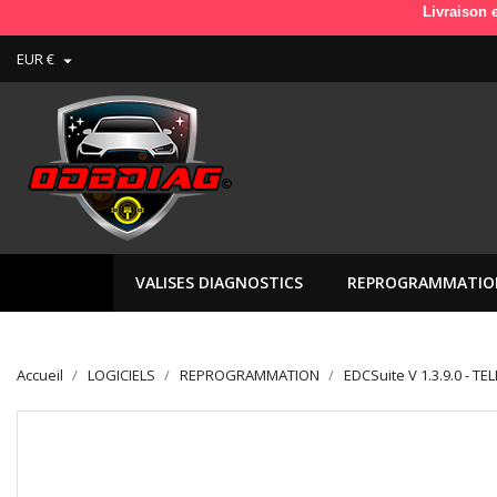
Livraison en France e
EUR €

VALISES DIAGNOSTICS
REPROGRAMMATIO
Accueil
LOGICIELS
REPROGRAMMATION
EDCSuite V 1.3.9.0 - 