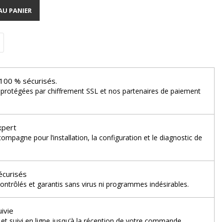
AU PANIER
100 % sécurisés.
 protégées par chiffrement SSL et nos partenaires de paiement
xpert
mpagne pour l’installation, la configuration et le diagnostic de
écurisés
ontrôlés et garantis sans virus ni programmes indésirables.
uivie
et suivi en ligne jusqu’à la réception de votre commande.