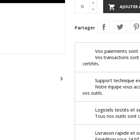

AJOUTER 
Partager
Vos paiements sont 
Vos transactions sont
certifiés.

Support technique e
Notre équipe vous acco
vos outils.
Logiciels testés et s
Tous nos outils sont c
Livraison rapide et s
Expédition sous 24 h* 