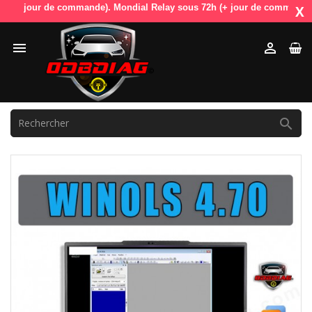
+ jour de commande). Mondial Relay sous 72h (+ jour de commande). OdbD
X


