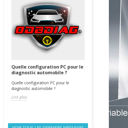
FAQ
Ici vous pouvez re
partie des réponse
concernant le fon
boutique...
Lire plus
Quelle configuration PC pour le
diagnostic automobile ?
Quelle configuration PC pour le
diagnostic automobile ?
Lire plus
VOIR TOUS LES DERNIERS MESSAGES