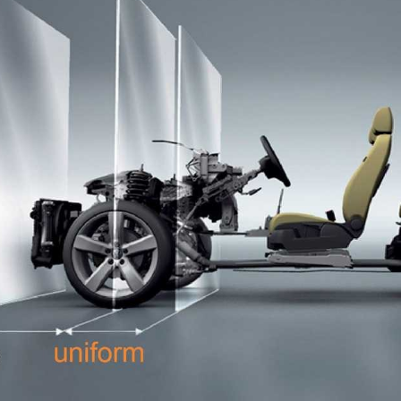
trouvez une grande
s à vos questions
ctionnement de la
Les bases de la
reprogrammation (direct et
indirecte)
Procédés de modification des données
ECU
Lire plus