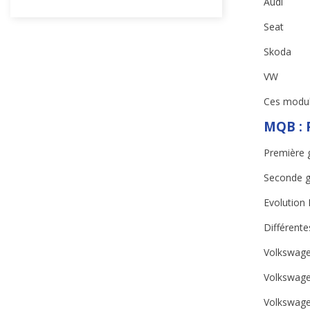
Audi
Seat
Skoda
VW
Ces modul
MQB : 
Première 
Seconde g
Evolution
Différente
Volkswag
Volkswag
Volkswag