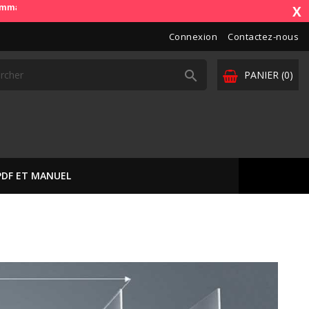
). OdbDiag vous livre dans toute l'Europe. Vos paiements sont sécuris
X
Connexion
Contactez-nous

PANIER
(0)
PDF ET MANUEL