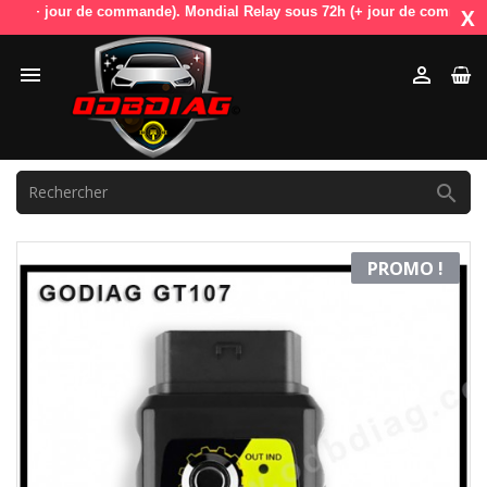
(+ jour de commande). Mondial Relay sous 72h (+ jour de commande). Od
X



PROMO !