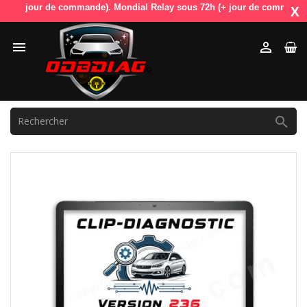
+ jour de commande). Mondial Relay sous 72h (+ jour de commande). OdbD
X


