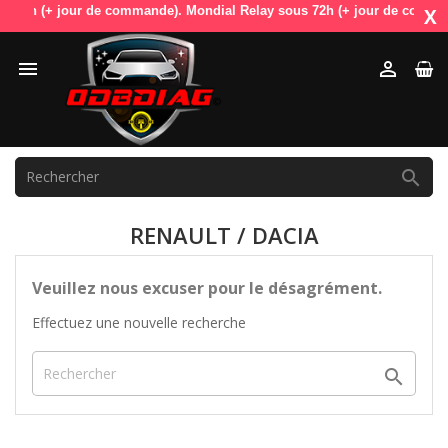
n 48h (+ jour de commande). Mondial Relay sous 72h (+ jour de commande
X



RENAULT / DACIA
Veuillez nous excuser pour le désagrément.
Effectuez une nouvelle recherche
