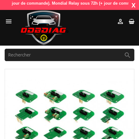
+ jour de commande). Mondial Relay sous 72h (+ jour de commande). OdbD
X


