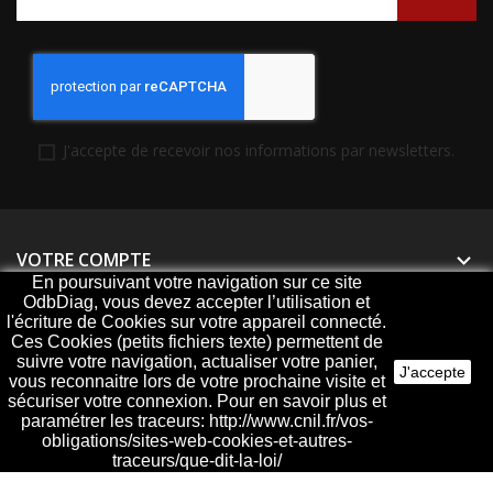
J'accepte de recevoir nos informations par newsletters.
VOTRE COMPTE

En poursuivant votre navigation sur ce site
OdbDiag, vous devez accepter l’utilisation et
PRODUITS

l'écriture de Cookies sur votre appareil connecté.
Ces Cookies (petits fichiers texte) permettent de
NOTRE SOCIÉTÉ

suivre votre navigation, actualiser votre panier,
J'accepte
vous reconnaitre lors de votre prochaine visite et
sécuriser votre connexion. Pour en savoir plus et
paramétrer les traceurs: http://www.cnil.fr/vos-
obligations/sites-web-cookies-et-autres-
© 2026 - ODBDiag, votre spécialiste diagnostique
traceurs/que-dit-la-loi/