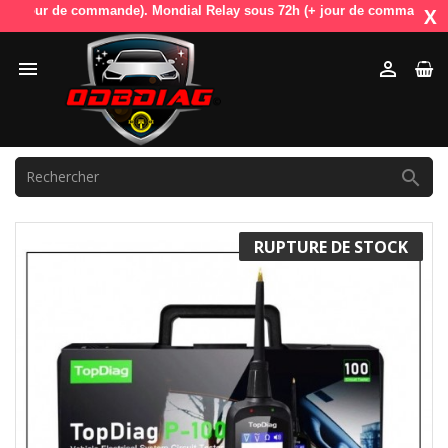
our de commande). Mondial Relay sous 72h (+ jour de commande). OdbDia
X



RUPTURE DE STOCK
PROMO !