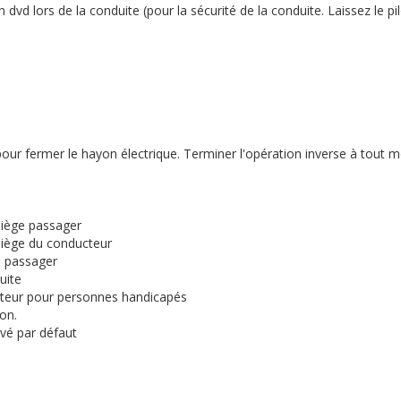
n dvd lors de la conduite (pour la sécurité de la conduite. Laissez le pi
ur fermer le hayon électrique. Terminer l'opération inverse à tout m
é-siège passager
é-siège du conducteur
ège passager
duite
cteur pour personnes handicapés
tion.
ivé par défaut