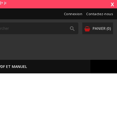
mande). OdbDiag vous livre dans toute l'Europe. Vos paiements sont sé
X
Connexion
Contactez-nous

PANIER
(0)
PDF ET MANUEL