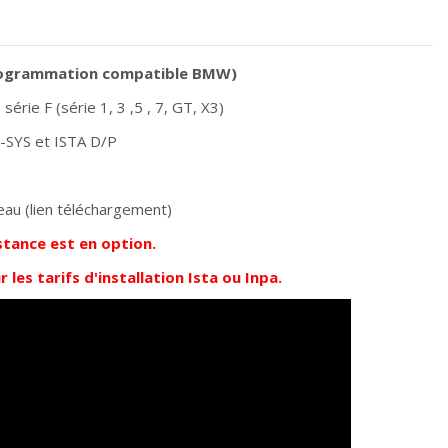
rogrammation compatible BMW)
érie F (série 1, 3 ,5 , 7, GT, X3)
E-SYS et ISTA D/P
au (lien téléchargement)
istance est en option.
 les tarifs d'installation Ista ou Inpa.