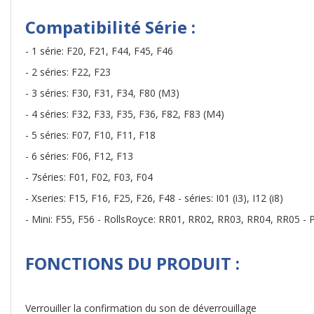
Compatibilité Série :
- 1 série: F20, F21, F44, F45, F46
- 2 séries: F22, F23
- 3 séries: F30, F31, F34, F80 (M3)
- 4 séries: F32, F33, F35, F36, F82, F83 (M4)
- 5 séries: F07, F10, F11, F18
- 6 séries: F06, F12, F13
- 7séries: F01, F02, F03, F04
- Xseries: F15, F16, F25, F26, F48 - séries: I01 (i3), I12 (i8)
- Mini: F55, F56 - RollsRoyce: RR01, RR02, RR03, RR04, RR05 - Pl
FONCTIONS DU PRODUIT :
Verrouiller la confirmation du son de déverrouillage