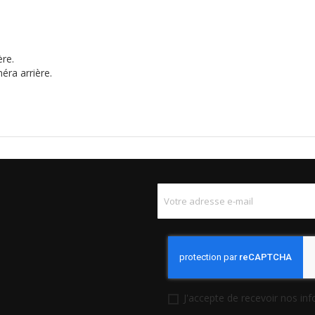
ière.
éra arrière.
J'accepte de recevoir nos in