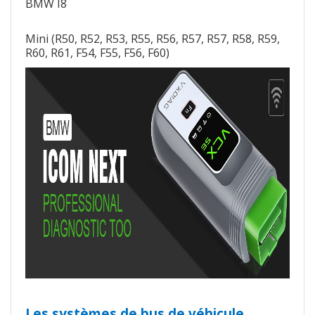
BMW I8
Mini (R50, R52, R53, R55, R56, R57, R57, R58, R59,
R60, R61, F54, F55, F56, F60)
Les systèmes de bus de véhicule