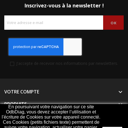
Inscrivez-vous à la newsletter !
J'accepte de recevoir nos informations par newsletters.
VOTRE COMPTE

PRODUITS

En poursuivant votre navigation sur ce site
OdbDiag, vous devez accepter l’utilisation et
NOTRE SOCIÉTÉ

l'écriture de Cookies sur votre appareil connecté.
Ces Cookies (petits fichiers texte) permettent de
suivre votre navigation, actualiser votre panier,