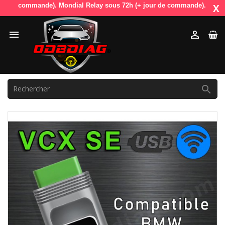
r de commande). Mondial Relay sous 72h (+ jour de commande). OdbDiag v
X


