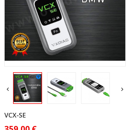


VCX-SE
359,00 €