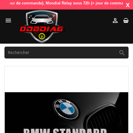
jour de commande). Mondial Relay sous 72h (+ jour de commande). OdbDia
X


