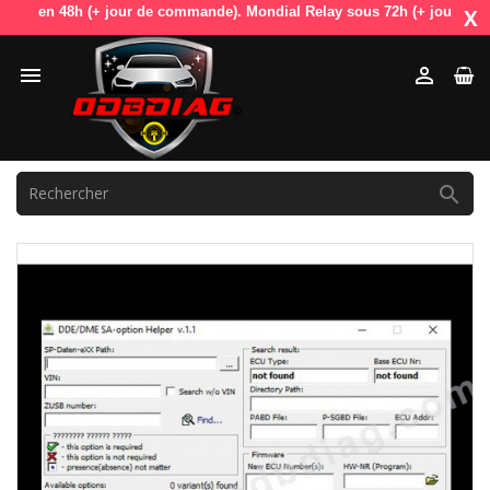
e en 48h (+ jour de commande). Mondial Relay sous 72h (+ jour de comma
X


