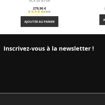
VCX SE 6154
Prix
279,90 €
Aperçu rapide

A
AJOUTER AU PANIER
Inscrivez-vous à la newsletter !