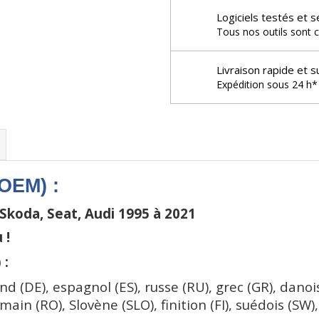
Logiciels testés et s
Tous nos outils sont c
Livraison rapide et s
Expédition sous 24 h* 
 OEM) :
Skoda, Seat, Audi 1995 à 2021
u !
 :
nd (DE), espagnol (ES), russe (RU), grec (GR), danois 
ain (RO), Slovène (SLO), finition (FI), suédois (SW),