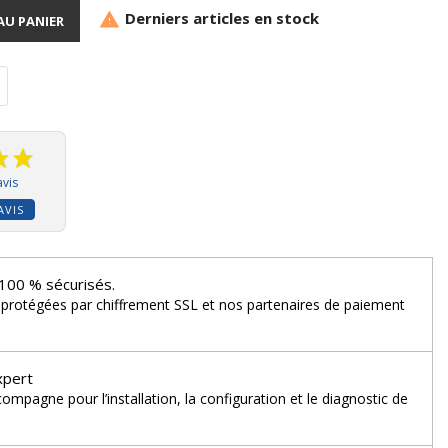
Derniers articles en stock

AU PANIER
avis
AVIS
100 % sécurisés.
 protégées par chiffrement SSL et nos partenaires de paiement
xpert
mpagne pour l’installation, la configuration et le diagnostic de