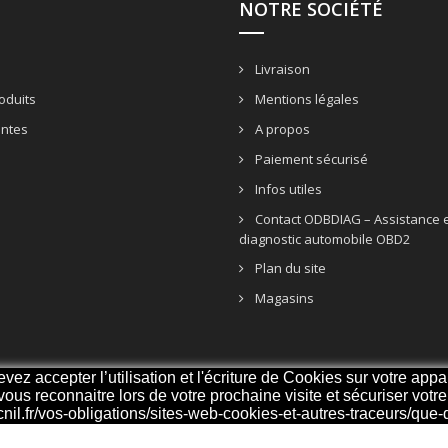
NOTRE SOCIÉTÉ
Livraison
oduits
Mentions légales
entes
A propos
Paiement sécurisé
Infos utiles
Contact ODBDIAG – Assistance e
diagnostic automobile OBD2
Plan du site
Magasins
z accepter l’utilisation et l'écriture de Cookies sur votre appar
 vous reconnaitre lors de votre prochaine visite et sécuriser vot
cnil.fr/vos-obligations/sites-web-cookies-et-autres-traceurs/que-di