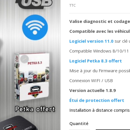
TTC
Valise diagnostic et codag
Compatible avec les véhicul
Logiciel version 11.0
sur clé 
Compatible Windows 8/10/11
Logiciel Petka 8.3
offert
Mise à jour du Firmware possi
Connexion WIFI / USB
Version actuelle 1.8.9
Étui de protection offert
Installation à distance compri
Quantité