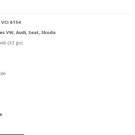
e VCI 6154
es VW, Audi, Seat, Skoda
usb (32 go)
ble
se