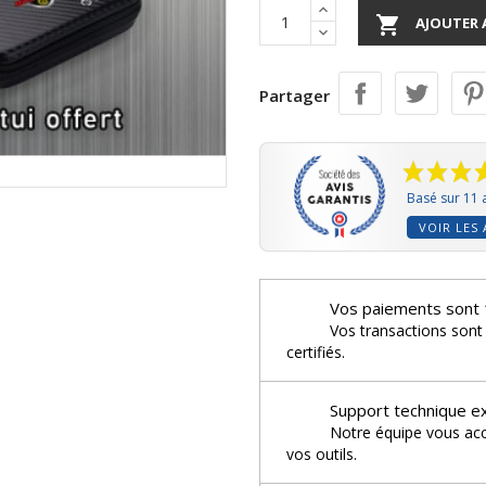

AJOUTER 
Partager
Basé sur 11 
VOIR LES 
Vos paiements sont 
Vos transactions sont
certifiés.
Support technique e
Notre équipe vous acco
vos outils.