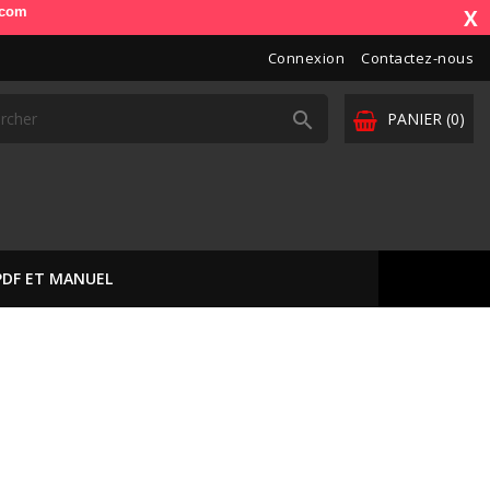
e). OdbDiag vous livre dans toute l'Europe. Vos paiements sont sécuris
X
Connexion
Contactez-nous

PANIER
(0)
PDF ET MANUEL