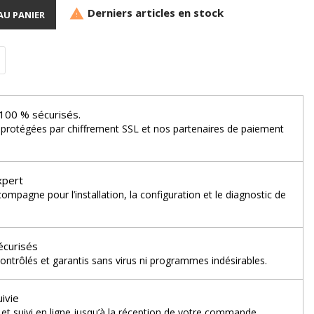
Derniers articles en stock

AU PANIER
100 % sécurisés.
 protégées par chiffrement SSL et nos partenaires de paiement
xpert
mpagne pour l’installation, la configuration et le diagnostic de
écurisés
ontrôlés et garantis sans virus ni programmes indésirables.
uivie
et suivi en ligne jusqu’à la réception de votre commande.