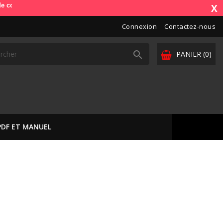
). OdbDiag vous livre dans toute l'Europe. Vos paiements sont sécurisé
X
Connexion
Contactez-nous

PANIER
(0)
PDF ET MANUEL