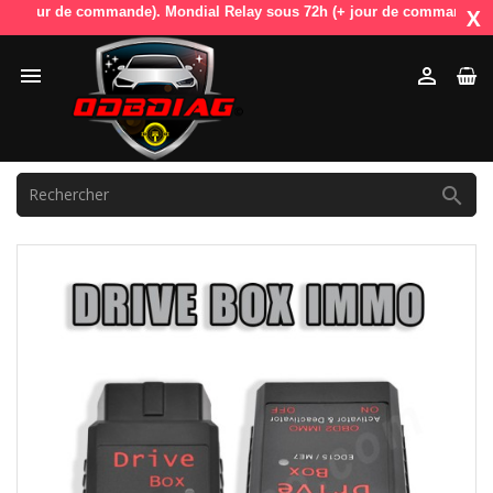
jour de commande). Mondial Relay sous 72h (+ jour de commande). OdbDia
X


