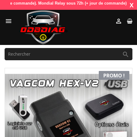
r de commande). Mondial Relay sous 72h (+ jour de commande). OdbDiag v
X



PROMO !