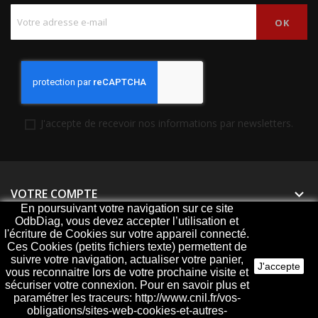
J'accepte de recevoir nos informations par newsletters.
VOTRE COMPTE

En poursuivant votre navigation sur ce site
OdbDiag, vous devez accepter l’utilisation et
PRODUITS

l'écriture de Cookies sur votre appareil connecté.
Ces Cookies (petits fichiers texte) permettent de
NOTRE SOCIÉTÉ

suivre votre navigation, actualiser votre panier,
J'accepte
vous reconnaitre lors de votre prochaine visite et
sécuriser votre connexion. Pour en savoir plus et
paramétrer les traceurs: http://www.cnil.fr/vos-
obligations/sites-web-cookies-et-autres-
© 2026 - ODBDiag, votre spécialiste diagnostique