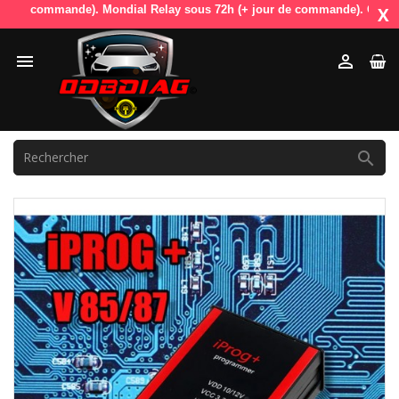
 de commande). Mondial Relay sous 72h (+ jour de commande). OdbDiag vo
X


