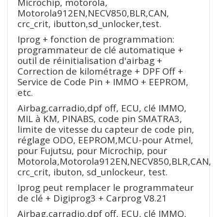
Microchip, motorola,
Motorola912EN,NECV850,BLR,CAN,
crc_crit, ibutton,sd_unlocker,test.
Iprog + fonction de programmation:
programmateur de clé automatique +
outil de réinitialisation d'airbag +
Correction de kilométrage + DPF Off +
Service de Code Pin + IMMO + EEPROM,
etc.
Airbag,carradio,dpf off, ECU, clé IMMO,
MIL à KM, PINABS, code pin SMATRA3,
limite de vitesse du capteur de code pin,
réglage ODO, EEPROM,MCU-pour Atmel,
pour Fujutsu, pour Microchip, pour
Motorola,Motorola912EN,NECV850,BLR,CAN,
crc_crit, ibuton, sd_unlockeur, test.
Iprog peut remplacer le programmateur
de clé + Digiprog3 + Carprog V8.21
Airbag,carradio,dpf off, ECU, clé IMMO,