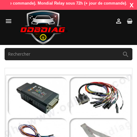
 de commande). Mondial Relay sous 72h (+ jour de commande). OdbDiag v
X


