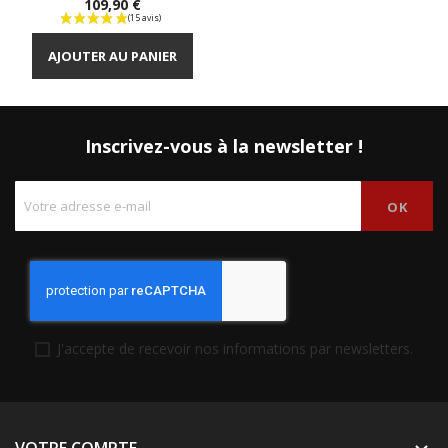
Prix
109,90 €
AJOUTER AU PANIER
Inscrivez-vous à la newsletter !
J'accepte de recevoir nos informations par newsletters.
VOTRE COMPTE