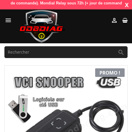
jour de commande). Mondial Relay sous 72h (+ jour de commande). OdbDia
X



PROMO !