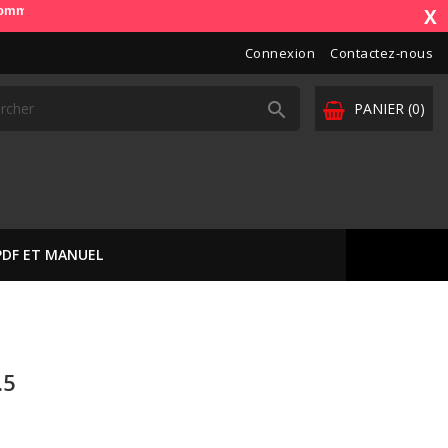
. OdbDiag vous livre dans toute l'Europe. Vos paiements sont sécurisés
X
Connexion
Contactez-nous

PANIER
(0)
PDF ET MANUEL
.5