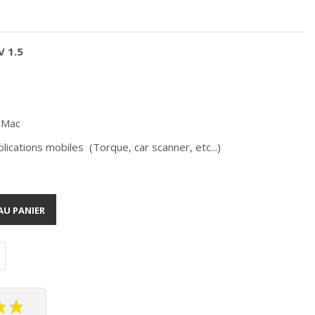
V 1.5
/Mac
lications mobiles (Torque, car scanner, etc...)
AU PANIER