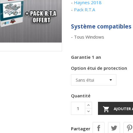
-
Haynes 2018
-
Pack R.T.A
Système
compatibles 
- Tous Windows
Garantie 1 an
Option étui de protection
Quantité

AJOUTER 
Partager