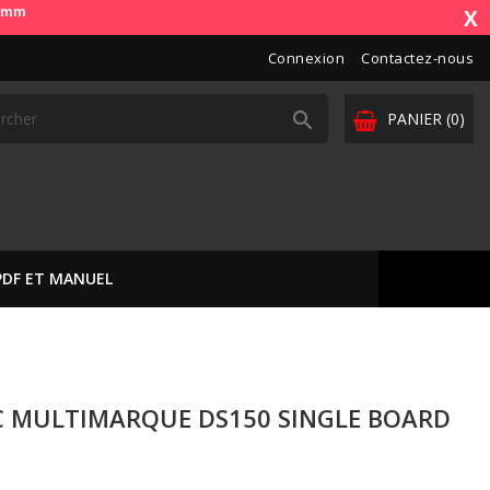
e). OdbDiag vous livre dans toute l'Europe. Vos paiements sont sécuris
X
Connexion
Contactez-nous

PANIER
(0)
PDF ET MANUEL
C MULTIMARQUE DS150 SINGLE BOARD