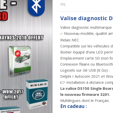
TTC
Valise diagnostic 
Valise diagnostic multimarque 
Nouveau modèle, qualité am
✅
Relais NEC
Compatible sur les véhicules
Boitier équipé d’une LED perm
Emplacement carte SD (non fo
Connexion filiaire ou Bluetooth
Logiciels sur clé USB (8 Go) :
Delphi / Autocom 2021 et Wo
👉
Installation à distance com
La valise DS150 Single Boa
le nouveau firmware 3201.
Multilingues dont le Français
En cadeau :