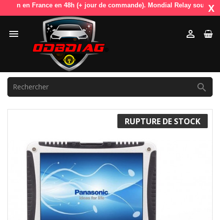
aison en France en 48h (+ jour de commande). Mondial Relay sous 72h (
X



RUPTURE DE STOCK
PROMO !