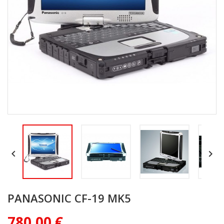


PANASONIC CF-19 MK5
780,00 €