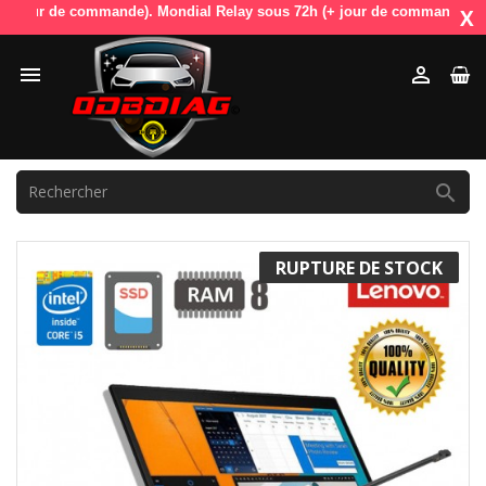
ur de commande). Mondial Relay sous 72h (+ jour de commande). OdbDiag
X



RUPTURE DE STOCK