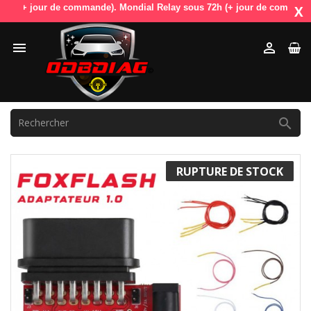
+ jour de commande). Mondial Relay sous 72h (+ jour de commande). OdbD
X



RUPTURE DE STOCK
PROMO !