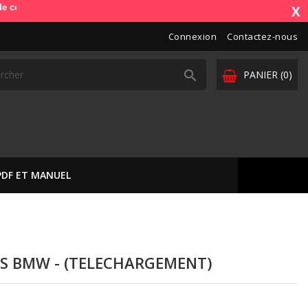
e). OdbDiag vous livre dans toute l'Europe. Vos paiements sont sécuris
X
Connexion
Contactez-nous

PANIER
(0)
PDF ET MANUEL
S BMW - (TELECHARGEMENT)