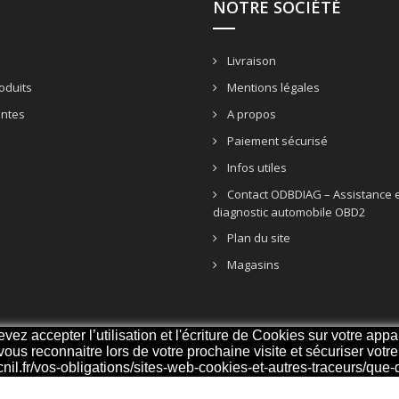
NOTRE SOCIÉTÉ
Livraison
oduits
Mentions légales
entes
A propos
Paiement sécurisé
Infos utiles
Contact ODBDIAG – Assistance e
diagnostic automobile OBD2
Plan du site
Magasins
z accepter l’utilisation et l'écriture de Cookies sur votre appar
 vous reconnaitre lors de votre prochaine visite et sécuriser vot
cnil.fr/vos-obligations/sites-web-cookies-et-autres-traceurs/que-di