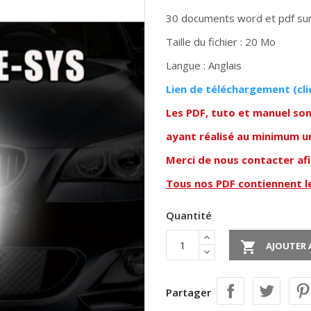
30 documents word et pdf sur
Taille du fichier : 20 Mo
Langue : Anglais
Lien de téléchargem
ent (cli
Les PDF, tuto et manuel so
ayant réalisé au minimum u
Merci de nous contacter af
Tous nos PDF contiennent 
Quantité

AJOUTER 
Partager